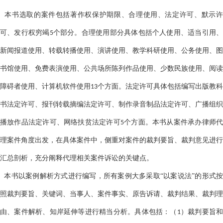
本书选取的案件包括著作权保护期限、合理使用、法定许可、默示许
可、发行权穷竭
个部分。合理使用部分具体包括个人使用、适当引用
5
新闻报道使用、转载转播使用、演讲使用、教学科研使用、公务使用、图
书馆使用、免费表演使用、公共场所陈列作品使用、少数民族使用、阅读
障碍者使用、计算机软件使用
个方面。法定许可具体包括编写出版教科
13
书法定许可、报刊转载摘编法定许可、制作录音制品法定许可、广播组织
播放作品法定许可、网络扶贫法定许可
个方面。本书从案件承办律师
5
理案件角度出发，在具体案件中，侧重对案件的裁判要旨、裁判意见进行
汇总剖析，充分阐释代理相关案件诉讼的关键点。
本书以案例解析方式进行编写，所有案例大多采取
“以案说法”的形式
照裁判要旨、关键词、当事人、案件事实、原告诉请、裁判结果、裁判理
由、案件解析、知岸延伸等进行精当分析。具体包括：（
）裁判要旨
1